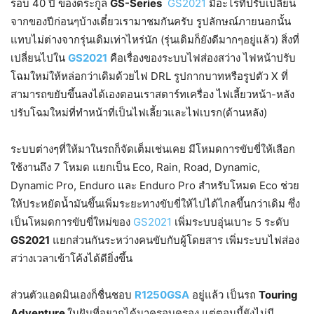
รอบ 40 ปี ของตระกูล
GS-Series
GS2021
มีอะไรที่ปรับเปลี่ยน
จากของปีก่อนๆบ้างเดี๋ยวเรามาชมกันครับ รูปลักษณ์ภายนอกนั้น
แทบไม่ต่างจากรุ่นเดิมเท่าไหร่นัก (รุ่นเดิมก็ยังดีมากๆอยู่แล้ว) สิ่งที่
เปลี่ยนไปใน
GS2021
คือเรื่องของระบบไฟส่องสว่าง ไฟหน้าปรับ
โฉมใหม่ให้หล่อกว่าเดิมด้วยไฟ DRL รูปกากบาทหรือรูปตัว X ที่
สามารถขยับขึ้นลงได้เองตอนเราสตาร์ทเครื่อง ไฟเลี้ยวหน้า-หลัง
ปรับโฉมใหม่ที่ทำหน้าที่เป็นไฟเลี้ยวและไฟเบรก(ด้านหลัง)
ระบบต่างๆที่ให้มาในรถก็จัดเต็มเช่นเคย มีโหมดการขับขี่ให้เลือก
ใช้งานถึง 7 โหมด แยกเป็น Eco, Rain, Road, Dynamic,
Dynamic Pro, Enduro และ Enduro Pro สำหรับโหมด Eco ช่วย
ให้ประหยัดน้ำมันขึ้นเพิ่มระยะทางขับขี่ให้ไปได้ไกลขึ้นกว่าเดิม ซึ่ง
เป็นโหมดการขับขี่ใหม่ของ
GS2021
เพิ่มระบบอุ่นเบาะ 5 ระดับ
GS2021
แยกส่วนกันระหว่างคนขับกับผู้โดยสาร เพิ่มระบบไฟส่อง
สว่างเวลาเข้าโค้งได้ดียิ่งขึ้น
ส่วนตัวแอดมินเองก็ชื่นชอบ
R1250GSA
อยู่แล้ว เป็นรถ
Touring
Adventure
ในฝันที่อยากได้มาครอบครอง แต่ตอนนี้ยังไม่มี