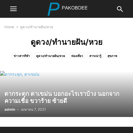
Home
ดูดวง/ทำนายฝัน/หวย
ดูดวง/ทำนายฝัน/หวย
ข่าวสารกีฬา
ดูดวง/ทำนายฝัน/หวย
ท่องเที่ยว
สาระน่ารู้
สุขภาพ
เทคโนโลยี
โซเชียล/วัยรุ่น
ตากระตุก ตาเขม่น บอกอะไรเราบ้าง นอกจาก
ความเชื่อ ขวาร้าย ซ้ายดี
admin
-
เมษายน 7, 2021