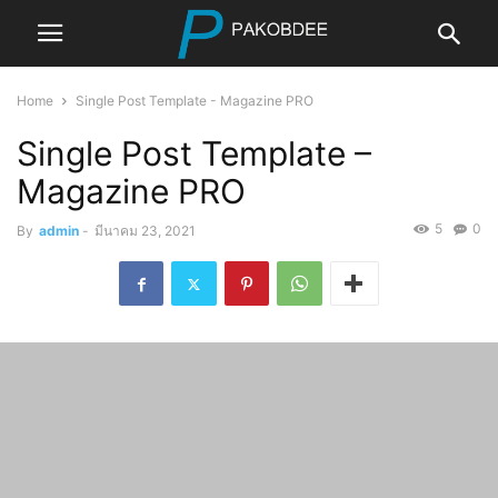
Home
Single Post Template - Magazine PRO
Single Post Template –
Magazine PRO
5
0
By
admin
-
มีนาคม 23, 2021