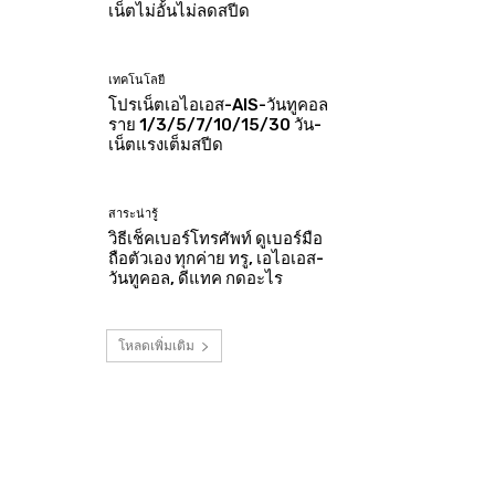
เน็ตไม่อั้นไม่ลดสปีด
เทคโนโลยี
โปรเน็ตเอไอเอส-AIS-วันทูคอล
ราย 1/3/5/7/10/15/30 วัน-
เน็ตแรงเต็มสปีด
สาระน่ารู้
วิธีเช็คเบอร์โทรศัพท์ ดูเบอร์มือ
ถือตัวเอง ทุกค่าย ทรู, เอไอเอส-
วันทูคอล, ดีแทค กดอะไร
โหลดเพิ่มเติม