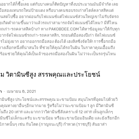
อยากได้ก็ซื้อเลย แต่กับบางคนก็ติดปัญหาที่งบประมาณมันมีจำกัด เลย
มือสองแทนรถใหม่ป้ายแดง หรือบางคนชอบรถเก่าสไตล์คลาสสิคแต่
เงินสดไปซื้อ อยากผ่อนกับไฟแนนซ์แต่ไฟแนนซ์ส่วนใหญ่เขาไม่รับจัดรถ
ยเกิดคำถามขึ้นมาว่าแล้วรถเก่าสามารถจัดไฟแนนซ์ได้ไหม? มีที่ไหน
รถเก่า-รถคลาสสิคบ้าง? ทาง PAKOBDEE.COM ได้หาข้อมูลมาให้กับทุก
งได้ เฮงลิสซิ่งจัดให้! การซื้อรถมือ
างเลือกหนึ่งที่น่าสนใจ ที่ช่วยให้คุณได้รถในฝัน ในราคาคุณเอื้อมถึง
ง พร้อมช่วยให้คุณได้เป็นเจ้าของรถมือสองในฝัน ไม่ว่าจะเป็นรถรุ่นไหน
ม วิตามินซีสูง สรรพคุณและประโยชน์
n
-
เมษายน 8, 2021
ประโยชน์และสรรพคุณ มะขามป้อม สมุนไพรที่อุดมไปด้วยวิ
ุณทางยาอื่นๆอีกมากมาย รู้หรือไม่ว่ามะขามป้อม 1 ลูก มีวิตามินซี
้นถึง 20 เท่า!! และมากกว่าวิตามินซีสังเคราะห์ 12 เท่า!! เห็นลูกเล็กๆ
ตามินซีไม่เล็กนะครับ มะขามป้อม หรือมะขามป้อมอินเดีย และยังเรียกอีก
ิภาคนั้นๆ เช่น กันโตด (กาญจนะบุรี) กำทวด (ราชบุรี) สันยาส่า