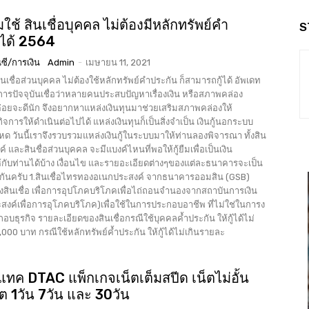
อมใช้ สินเชื่อบุคคล ไม่ต้องมีหลักทรัพย์คำ
S
ู้ได้ 2564
ซี/การเงิน
Admin
-
เมษายน 11, 2021
 สินเชื่อส่วนบุคคล ไม่ต้องใช้หลักทรัพย์คำประกัน ก็สามารถกู้ได้ อัพเดท
่อยจะดีนัก จึงอยากหาแหล่งเงินทุนมาช่วยเสริมสภาพคล่องให้
จการให้ดำเนินต่อไปได้ แหล่งเงินทุนก็เป็นสิ่งจำเป็น เงินกู้นอกระบบ
หด วันนี้เราจึงรวบรวมแหล่งเงินกู้ในระบบมาให้ท่านลองพิจารณา ทั้งสิน
์ และสินชื่อส่วนบุคคล จะมีแบงค์ไหนที่พอให้กู้ยืมเพื่อเป็นเงิน
้กับท่านได้บ้าง เงื่อนไข และรายอะเอียดต่างๆของแต่ละธนาคารจะเป็น
ค์ จากธนาคารออมสิน (GSB)
ไถ่ถอนจำนองจากสถาบันการเงิน
ุประสงค์เพื่อการอุโภคบริโภค)เพื่อใช้ในการประกอบอาชีพ ที่ไม่ใช่ในการง
ีใช้บุคคลค้ำประกัน ให้กู้ได้ไม่
ประกัน ให้กู้ได้ไม่เกินรายละ
แทค DTAC แพ็กเกจเน็ตเต็มสปีด เน็ตไม่อั้น
ิต 1วัน 7วัน และ 30วัน