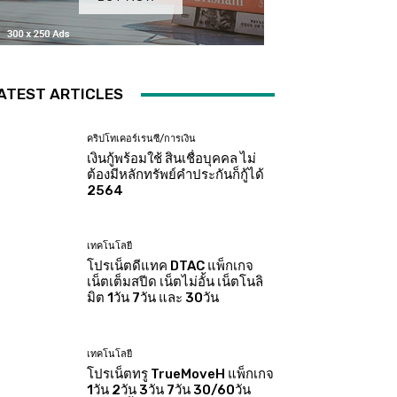
ATEST ARTICLES
คริปโทเคอร์เรนซี/การเงิน
เงินกู้พร้อมใช้ สินเชื่อบุคคล ไม่
ต้องมีหลักทรัพย์คำประกันก็กู้ได้
2564
เทคโนโลยี
โปรเน็ตดีแทค DTAC แพ็กเกจ
เน็ตเต็มสปีด เน็ตไม่อั้น เน็ตโนลิ
มิต 1วัน 7วัน และ 30วัน
เทคโนโลยี
โปรเน็ตทรู TrueMoveH แพ็กเกจ
1วัน 2วัน 3วัน 7วัน 30/60วัน