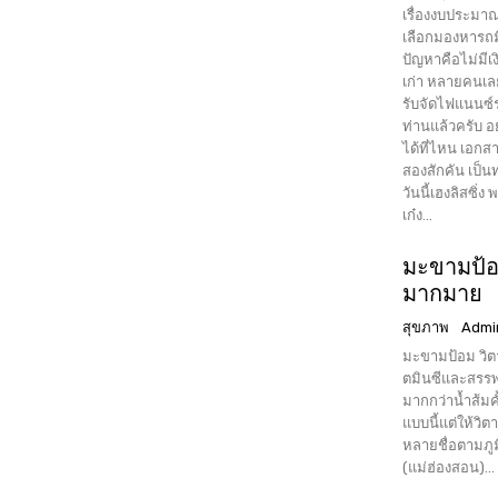
เรื่องงบประมาณ
เลือกมองหารถ
ปัญหาคือไม่มี
เก่า หลายคนเล
รับจัดไฟแนนซ์
ท่านแล้วครับ อยากจัดไฟแนนซ์รถเก่า-รถคลาสสิก, รถยนต์มือสองปีเก่า จัดไฟแนนซ์
ได้ที่ไหน เอกสารไม่ยุ่งยาก อยากออกรถมือสอง ต้อ
สองสักคัน เป็นท
วันนี้เฮงลิสซิ่
เก๋ง...
มะขามป้อ
มากมาย
สุขภาพ
Admi
มะขามป้อม วิตามินซีสูง 
ตมินซีและสรรพค
มากกว่าน้ำส้มคั
แบบนี้แต่ให้วิ
หลายชื่อตามภูม
(แม่ฮ่องสอน)...