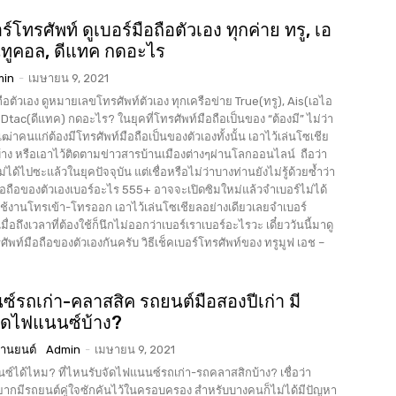
อร์โทรศัพท์ ดูเบอร์มือถือตัวเอง ทุกค่าย ทรู, เอ
นทูคอล, ดีแทค กดอะไร
min
-
เมษายน 9, 2021
อถือตัวเอง ดูหมายเลขโทรศัพท์ตัวเอง ทุกเครือข่าย True(ทรู), Ais(เอไอ
ไร? ในยุคที่โทรศัพท์มือถือเป็นของ “ต้องมี” ไม่ว่า
่าคนแก่ต้องมีโทรศัพท์มือถือเป็นของตัวเองทั้งนั้น เอาไว้เล่นโซเชีย
บ้าง หรือเอาไว้ติดตามข่าวสารบ้านเมืองต่างๆผ่านโลกออนไลน์ ถือว่า
่ได้ไปซะแล้วในยุคปัจจุบัน แต่เชื่อหรือไม่ว่าบางท่านยังไม่รู้ด้วยซ้ำว่า
ือถือของตัวเองเบอร์อะไร 555+ อาจจะเปิดซิมใหม่แล้วจำเบอร์ไม่ได้
ใช้งานโทรเข้า-โทรออก เอาไว้เล่นโซเชียลอย่างเดียวเลยจำเบอร์
มื่อถึงเวลาที่ต้องใช้ก็นึกไม่ออกว่าเบอร์เราเบอร์อะไรวะ เดี๋ยววันนี้มาดู
องตัวเองกันครับ วิธีเช็คเบอร์โทรศัพท์ของ ทรูมูฟ เอช –
์รถเก่า-คลาสสิค รถยนต์มือสองปีเก่า มี
จัดไฟแนนซ์บ้าง?
ยานยนต์
Admin
-
เมษายน 9, 2021
์ได้ไหม? ที่ไหนรับจัดไฟแนนซ์รถเก่า-รถคลาสสิกบ้าง? เชื่อว่า
กมีรถยนต์คู่ใจซักคันไว้ในครอบครอง สำหรับบางคนก็ไม่ได้มีปัญหา