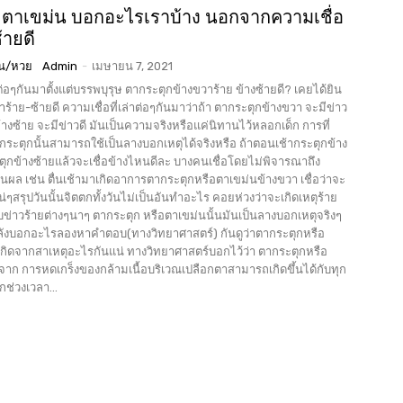
 ตาเขม่น บอกอะไรเราบ้าง นอกจากความเชื่อ
้ายดี
ัน/หวย
Admin
-
เมษายน 7, 2021
่อๆกันมาตั้งแต่บรรพบุรุษ ตากระตุกข้างขวาร้าย ข้างซ้ายดี? เคยได้ยิน
ร้าย-ซ้ายดี ความเชื่อที่เล่าต่อๆกันมาว่าถ้า ตากระตุกข้างขวา จะมีข่าว
้างซ้าย จะมีข่าวดี มันเป็นความจริงหรือแค่นิทานไว้หลอกเด็ก การที่
ระตุกนั้นสามารถใช้เป็นลางบอกเหตุได้จริงหรือ ถ้าตอนเช้ากระตุกข้าง
ุกข้างซ้ายแล้วจะเชื่อข้างไหนดีละ บางคนเชื่อโดยไม่พิจารณาถึง
็นผล เช่น ตื่นเช้ามาเกิดอาการตากระตุกหรือตาเขม่นข้างขวา เชื่อว่าจะ
น่ๆสรุปวันนั้นจิตตกทั้งวันไม่เป็นอันทำอะไร คอยห่วงว่าจะเกิดเหตุร้าย
กระตุก หรือตาเขม่นนั้นมันเป็นลางบอกเหตุจริงๆ
ลังบอกอะไรลองหาคำตอบ(ทางวิทยาศาสตร์) กันดูว่าตากระตุกหรือ
ะไรกันแน่ ทางวิทยาศาสตร์บอกไว้ว่า ตากระตุกหรือ
ดจาก การหดเกร็งของกล้ามเนื้อบริเวณเปลือกตาสามารถเกิดขึ้นได้กับทุก
กช่วงเวลา...