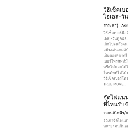
วิธีเช็คเบ
ไอเอส-วั
สาระน่ารู้
Ad
วิธีเช็คเบอร์มื
เอส)-วันทูคอล, Dtac(ดีแทค) กดอะ
เด็กไปจนถึงคนเฒ
ลบ้างเล่นเกมส์
เป็นของที่ขาดไม
เบอร์โทรศัพท์ม
หรือไม่ค่อยได้
โทรศัพท์ไม่ได้ เ
วิธิเช็คเบอร์โทรศัพท์มือถือข
TRUE MOVE...
จัดไฟแนนซ
ที่ไหนรับ
รถยนต์ไฟฟ้า/
รถเก่าจัดไฟแนนซ
หลายๆคนฝันอยา