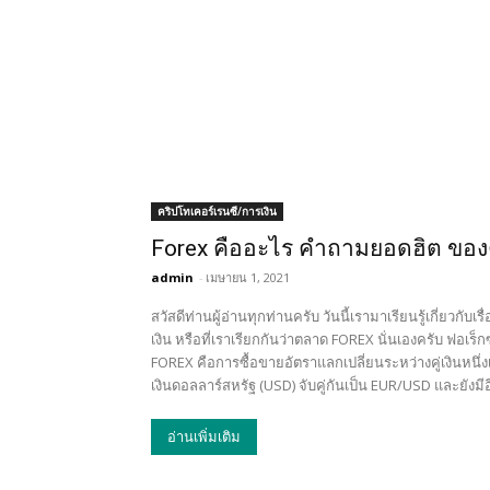
คริปโทเคอร์เรนซี/การเงิน
Forex คืออะไร คำถามยอดฮิต ของ
admin
-
เมษายน 1, 2021
สวัสดีท่านผู้อ่านทุกท่านครับ วันนี้เรามาเรียนรู้เกี่ยวกับเ
เงิน หรือที่เราเรียกกันว่าตลาด FOREX นั่นเองครับ ฟอเร็
FOREX คือการซื้อขายอัตราแลกเปลี่ยนระหว่างคู่เงินหนึ่งเที
เงินดอลลาร์สหรัฐ (USD) จับคู่กันเป็น EUR/USD และยังมีอ
อ่านเพิ่มเติม