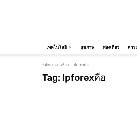
เทคโนโลยี
สุขภาพ
ท่องเที่ยว
สาระน
หน้าแรก
แท็ก
Lpforexคือ
Tag:
lpforexคือ