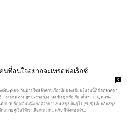
คนที่สนใจอยากจะเทรดฟอเร็กซ์
0
รื่องเงินๆทองๆกันบ้าง ใช่แล้วครับเรื่องที่ผมจะเขียนในวันนี้ก็คือตลาดค่า
กซ์, Forex (Foreign Exchange Market) หรือเรียกสั้นๆว่า FX, ตลาด
ยบกับอีกคู่เงินหนึ่ง ยกตัวอย่างเช่น สกุลเงินยูโร (EUR) เทียบกับสกุล
ีกหลายคู่เงินให้เราเลือกเทรดนะครับ มีทั้งทองคำ...