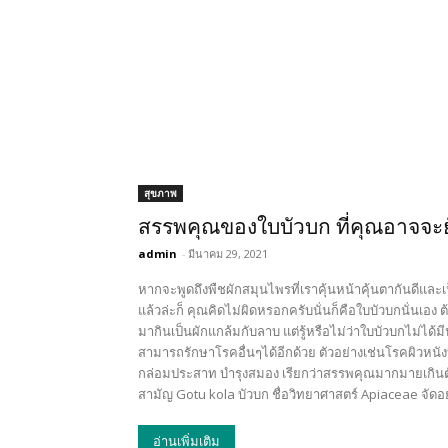
สุขภาพ
สรรพคุณของใบบัวบก ที่คุณอาจจะยังเ
admin
-
มีนาคม 29, 2021
หากจะพูดถึงพืชผักสมุนไพรที่เราคุ้นหน้าคุ้นตากันดีแ
แล้วล่ะก็ คุณคิดไม่ผิดหรอกครับนั่นก็คือใบบัวบกนั่นเ
มากินเป็นผักแกล้มกับลาบ แต่รู้หรือไม่ว่าใบบัวบกไม่ได้ม
สามารถรักษาโรคอื่นๆได้อีกด้วย ตัวอย่างเช่นโรคผิวหนั
กล่อมประสาท บำรุงสมอง เรียกว่าสรรพคุณมากมายเกินตัวจร
สามัญ Gotu kola บัวบก ชื่อวิทยาศาสตร์ Apiaceae จัดอยู่
อ่านเพิ่มเติม