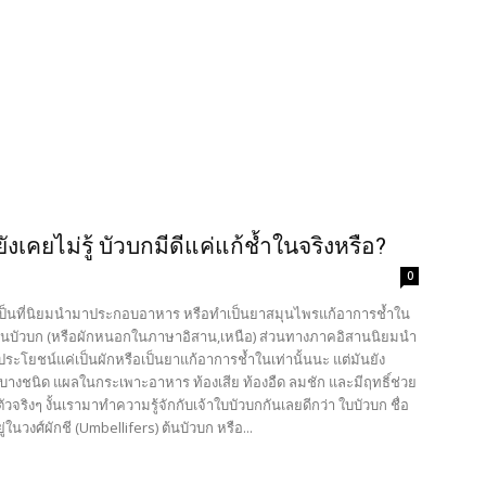
คยไม่รู้ บัวบกมีดีแค่แก้ช้ำในจริงหรือ?
0
ละเป็นที่นิยมนำมาประกอบอาหาร หรือทำเป็นยาสมุนไพรแก้อาการช้ำใน
อง ต้นบัวบก (หรือผักหนอกในภาษาอิสาน,เหนือ) ส่วนทางภาคอิสานนิยมนำ
ีประโยชน์แค่เป็นผักหรือเป็นยาแก้อาการช้ำในเท่านั้นนะ แต่มันยัง
งบางชนิด แผลในกระเพาะอาหาร ท้องเสีย ท้องอืด ลมชัก และมีฤทธิ์ช่วย
ิงๆ งั้นเรามาทำความรู้จักกับเจ้าใบบัวบกกันเลยดีกว่า ใบบัวบก ชื่อ
ในวงศ์ผักชี (Umbellifers) ต้นบัวบก หรือ...