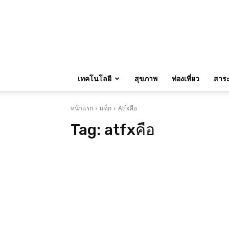
เทคโนโลยี
สุขภาพ
ท่องเที่ยว
สาระน
หน้าแรก
แท็ก
Atfxคือ
Tag:
atfxคือ