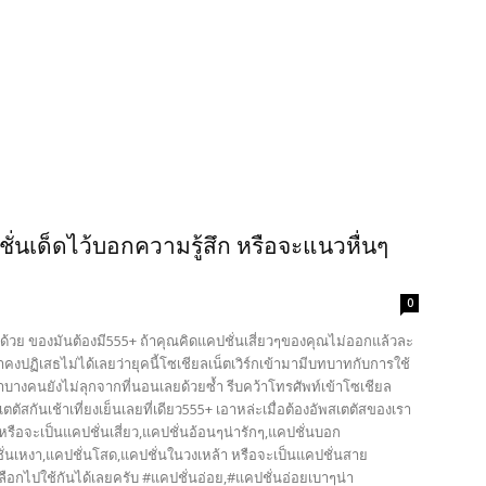
ชั่นเด็ดไว้บอกความรู้สึก หรือจะแนวหื่นๆ
0
าไปด้วย ของมันต้องมี555+ ถ้าคุณคิดแคปชั่นเสี่ยวๆของคุณไม่ออกแล้วละ
ราคงปฏิเสธไม่ได้เลยว่ายุคนี้โซเชียลเน็ตเวิร์กเข้ามามีบทบาทกับการใช้
นมาบางคนยังไม่ลุกจากที่นอนเลยด้วยซ้ำ รีบคว้าโทรศัพท์เข้าโซเชียล
ตัสกันเช้าเที่ยงเย็นเลยที่เดียว555+ เอาหล่ะเมื่อต้องอัพสเตตัสของเรา
็ดๆ หรือจะเป็นแคปชั่นเสี่ยว,แคปชั่นอ้อนๆน่ารักๆ,แคปชั่นบอก
่นเหงา,แคปชั่นโสด,แคปชั่นในวงเหล้า หรือจะเป็นแคปชั่นสาย
 เลือกไปใช้กันได้เลยครับ #แคปชั่นอ่อย,#แคปชั่นอ่อยเบาๆน่า