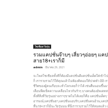
โซเชียล/วัยรุ่น
รวมแคปชั่นจ๊าบๆ เสี่ยวๆอ่อยๆ แคป
สาย18+เราก็มี
admin
-
มีนาคม 29, 2021
จะโพสโซเชียลทั้งทีก็ต้องมีแคปชั่นดีแคปชั่นเด็ดใส่เข้
ก็ เรารวบรวมไว้ให้คุณแล้วไม่ต้องคิดเองให้ปวดหัว อิอิ เ
ชีวิตของผู้คนเกือบจะทั่วโลกเลยก็ว่าได้ เช่นตื่นนอนขึ้
เลื่อนฟีดเช็คความเคลื่อนไหวกันรัวๆ บางคนต้องอัพเดทสเต
ทั้งทีสิ่งที่วัยรุ่นอย่างเราๆขาดไม่ได้เลยก็คือ แคปชั่นเด
อารมณ์,แคปชั่นฮา,แคปชั่นแอบรัก,แคปชั่นคนอ้วน,แคปชั
หื่น18+เราก็มีนะวัยรุ่นนน ที่นี่เรารวบรวมไว้ให้หมดแล้ว