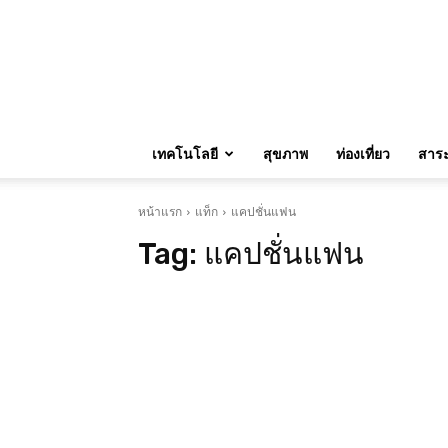
เทคโนโลยี
สุขภาพ
ท่องเที่ยว
สาระน
หน้าแรก
แท็ก
แคปชั่นแฟน
Tag:
แคปชั่นแฟน