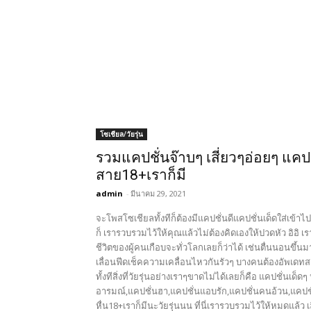
โซเชียล/วัยรุ่น
รวมแคปชั่นจ๊าบๆ เสี่ยวๆอ่อยๆ แคป
สาย18+เราก็มี
admin
-
มีนาคม 29, 2021
จะโพสโซเชียลทั้งทีก็ต้องมีแคปชั่นดีแคปชั่นเด็ดใส่เข้
ก็ เรารวบรวมไว้ให้คุณแล้วไม่ต้องคิดเองให้ปวดหัว อิอิ เ
ชีวิตของผู้คนเกือบจะทั่วโลกเลยก็ว่าได้ เช่นตื่นนอนขึ้
เลื่อนฟีดเช็คความเคลื่อนไหวกันรัวๆ บางคนต้องอัพเดทสเต
ทั้งทีสิ่งที่วัยรุ่นอย่างเราๆขาดไม่ได้เลยก็คือ แคปชั่นเด
อารมณ์,แคปชั่นฮา,แคปชั่นแอบรัก,แคปชั่นคนอ้วน,แคปชั
หื่น18+เราก็มีนะวัยรุ่นนน ที่นี่เรารวบรวมไว้ให้หมดแล้ว