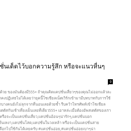
ชั่นเด็ดไว้บอกความรู้สึก หรือจะแนวหื่นๆ
0
าไปด้วย ของมันต้องมี555+ ถ้าคุณคิดแคปชั่นเสี่ยวๆของคุณไม่ออกแล้วละ
ราคงปฏิเสธไม่ได้เลยว่ายุคนี้โซเชียลเน็ตเวิร์กเข้ามามีบทบาทกับการใช้
นมาบางคนยังไม่ลุกจากที่นอนเลยด้วยซ้ำ รีบคว้าโทรศัพท์เข้าโซเชียล
ตัสกันเช้าเที่ยงเย็นเลยที่เดียว555+ เอาหล่ะเมื่อต้องอัพสเตตัสของเรา
็ดๆ หรือจะเป็นแคปชั่นเสี่ยว,แคปชั่นอ้อนๆน่ารักๆ,แคปชั่นบอก
่นเหงา,แคปชั่นโสด,แคปชั่นในวงเหล้า หรือจะเป็นแคปชั่นสาย
 เลือกไปใช้กันได้เลยครับ #แคปชั่นอ่อย,#แคปชั่นอ่อยเบาๆน่า