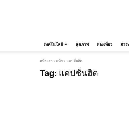
เทคโนโลยี
สุขภาพ
ท่องเที่ยว
สาระน
หน้าแรก
แท็ก
แคปชั่นฮิต
Tag:
แคปชั่นฮิต