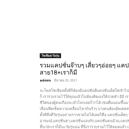
โซเชียล/วัยรุ่น
รวมแคปชั่นจ๊าบๆ เสี่ยวๆอ่อยๆ แคป
สาย18+เราก็มี
admin
-
มีนาคม 29, 2021
จะโพสโซเชียลทั้งทีก็ต้องมีแคปชั่นดีแคปชั่นเด็ดใส่เข้
ก็ เรารวบรวมไว้ให้คุณแล้วไม่ต้องคิดเองให้ปวดหัว อิอิ เ
ชีวิตของผู้คนเกือบจะทั่วโลกเลยก็ว่าได้ เช่นตื่นนอนขึ้
เลื่อนฟีดเช็คความเคลื่อนไหวกันรัวๆ บางคนต้องอัพเดทสเต
ทั้งทีสิ่งที่วัยรุ่นอย่างเราๆขาดไม่ได้เลยก็คือ แคปชั่นเด
อารมณ์,แคปชั่นฮา,แคปชั่นแอบรัก,แคปชั่นคนอ้วน,แคปชั
หื่น18+เราก็มีนะวัยรุ่นนน ที่นี่เรารวบรวมไว้ให้หมดแล้ว