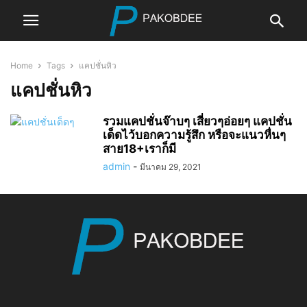
Home
Tags
แคปชั่นหิว
แคปชั่นหิว
รวมแคปชั่นจ๊าบๆ เสี่ยวๆอ่อยๆ แคปชั่น
เด็ดไว้บอกความรู้สึก หรือจะแนวหื่นๆ
สาย18+เราก็มี
admin
-
มีนาคม 29, 2021