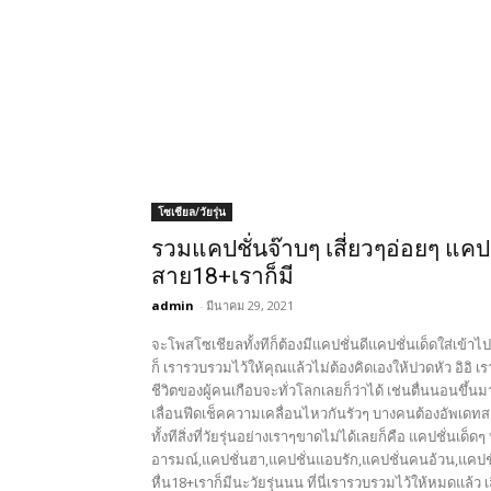
โซเชียล/วัยรุ่น
รวมแคปชั่นจ๊าบๆ เสี่ยวๆอ่อยๆ แคป
สาย18+เราก็มี
admin
-
มีนาคม 29, 2021
จะโพสโซเชียลทั้งทีก็ต้องมีแคปชั่นดีแคปชั่นเด็ดใส่เข้
ก็ เรารวบรวมไว้ให้คุณแล้วไม่ต้องคิดเองให้ปวดหัว อิอิ เ
ชีวิตของผู้คนเกือบจะทั่วโลกเลยก็ว่าได้ เช่นตื่นนอนขึ้
เลื่อนฟีดเช็คความเคลื่อนไหวกันรัวๆ บางคนต้องอัพเดทสเต
ทั้งทีสิ่งที่วัยรุ่นอย่างเราๆขาดไม่ได้เลยก็คือ แคปชั่นเด
อารมณ์,แคปชั่นฮา,แคปชั่นแอบรัก,แคปชั่นคนอ้วน,แคปชั
หื่น18+เราก็มีนะวัยรุ่นนน ที่นี่เรารวบรวมไว้ให้หมดแล้ว