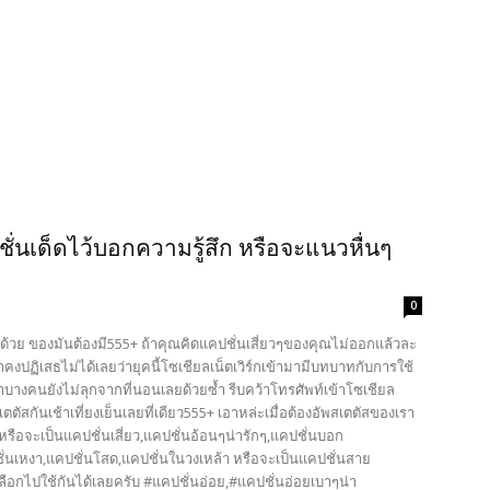
ชั่นเด็ดไว้บอกความรู้สึก หรือจะแนวหื่นๆ
0
าไปด้วย ของมันต้องมี555+ ถ้าคุณคิดแคปชั่นเสี่ยวๆของคุณไม่ออกแล้วละ
ราคงปฏิเสธไม่ได้เลยว่ายุคนี้โซเชียลเน็ตเวิร์กเข้ามามีบทบาทกับการใช้
นมาบางคนยังไม่ลุกจากที่นอนเลยด้วยซ้ำ รีบคว้าโทรศัพท์เข้าโซเชียล
ตัสกันเช้าเที่ยงเย็นเลยที่เดียว555+ เอาหล่ะเมื่อต้องอัพสเตตัสของเรา
็ดๆ หรือจะเป็นแคปชั่นเสี่ยว,แคปชั่นอ้อนๆน่ารักๆ,แคปชั่นบอก
่นเหงา,แคปชั่นโสด,แคปชั่นในวงเหล้า หรือจะเป็นแคปชั่นสาย
 เลือกไปใช้กันได้เลยครับ #แคปชั่นอ่อย,#แคปชั่นอ่อยเบาๆน่า