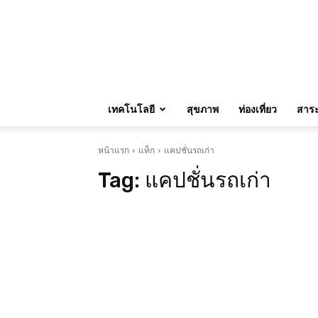
เทคโนโลยี
สุขภาพ
ท่องเที่ยว
สาระน
หน้าแรก
แท็ก
แคปชั่นรถเก่า
Tag:
แคปชั่นรถเก่า