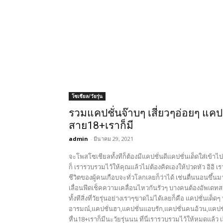
โซเชียล/วัยรุ่น
รวมแคปชั่นจ๊าบๆ เสี่ยวๆอ่อยๆ แคป
สาย18+เราก็มี
admin
-
มีนาคม 29, 2021
จะโพสโซเชียลทั้งทีก็ต้องมีแคปชั่นดีแคปชั่นเด็ดใส่เข้
ก็ เรารวบรวมไว้ให้คุณแล้วไม่ต้องคิดเองให้ปวดหัว อิอิ เ
ชีวิตของผู้คนเกือบจะทั่วโลกเลยก็ว่าได้ เช่นตื่นนอนขึ้
เลื่อนฟีดเช็คความเคลื่อนไหวกันรัวๆ บางคนต้องอัพเดทสเต
ทั้งทีสิ่งที่วัยรุ่นอย่างเราๆขาดไม่ได้เลยก็คือ แคปชั่นเด
อารมณ์,แคปชั่นฮา,แคปชั่นแอบรัก,แคปชั่นคนอ้วน,แคปชั
หื่น18+เราก็มีนะวัยรุ่นนน ที่นี่เรารวบรวมไว้ให้หมดแล้ว