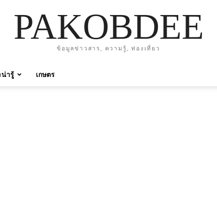
PAKOBDEE
ข้อมูลข่าวสาร, ความรู้, ท่องเที่ยว
่ารู้
เกษตร