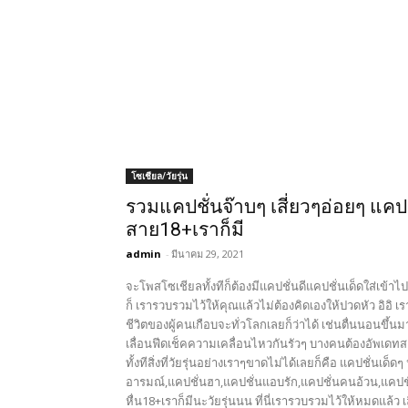
โซเชียล/วัยรุ่น
รวมแคปชั่นจ๊าบๆ เสี่ยวๆอ่อยๆ แคป
สาย18+เราก็มี
admin
-
มีนาคม 29, 2021
จะโพสโซเชียลทั้งทีก็ต้องมีแคปชั่นดีแคปชั่นเด็ดใส่เข้
ก็ เรารวบรวมไว้ให้คุณแล้วไม่ต้องคิดเองให้ปวดหัว อิอิ เ
ชีวิตของผู้คนเกือบจะทั่วโลกเลยก็ว่าได้ เช่นตื่นนอนขึ้
เลื่อนฟีดเช็คความเคลื่อนไหวกันรัวๆ บางคนต้องอัพเดทสเต
ทั้งทีสิ่งที่วัยรุ่นอย่างเราๆขาดไม่ได้เลยก็คือ แคปชั่นเด
อารมณ์,แคปชั่นฮา,แคปชั่นแอบรัก,แคปชั่นคนอ้วน,แคปชั
หื่น18+เราก็มีนะวัยรุ่นนน ที่นี่เรารวบรวมไว้ให้หมดแล้ว