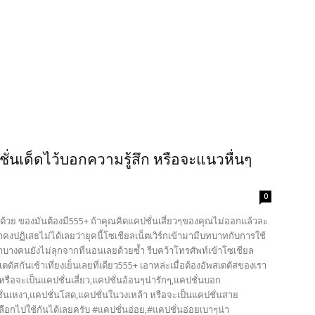
ชั่นเด็ดไว้บอกความรู้สึก หรือจะแนวหื่นๆ
0
าไปด้วย ของมันต้องมี555+ ถ้าคุณคิดแคปชั่นเสี่ยวๆของคุณไม่ออกแล้วละ
ราคงปฏิเสธไม่ได้เลยว่ายุคนี้โซเชียลเน็ตเวิร์กเข้ามามีบทบาทกับการใช้
นมาบางคนยังไม่ลุกจากที่นอนเลยด้วยซ้ำ รีบคว้าโทรศัพท์เข้าโซเชียล
ตัสกันเช้าเที่ยงเย็นเลยที่เดียว555+ เอาหล่ะเมื่อต้องอัพสเตตัสของเรา
็ดๆ หรือจะเป็นแคปชั่นเสี่ยว,แคปชั่นอ้อนๆน่ารักๆ,แคปชั่นบอก
่นเหงา,แคปชั่นโสด,แคปชั่นในวงเหล้า หรือจะเป็นแคปชั่นสาย
 เลือกไปใช้กันได้เลยครับ #แคปชั่นอ่อย,#แคปชั่นอ่อยเบาๆน่า