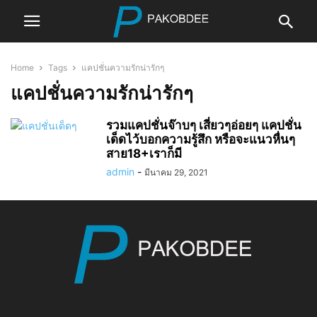
Home
Tags
แคปชั่นความรักน่ารักๆ
แคปชั่นความรักน่ารักๆ
รวมแคปชั่นจ๊าบๆ เสี่ยวๆอ่อยๆ แคปชั่น
เด็ดไว้บอกความรู้สึก หรือจะแนวหื่นๆ
สาย18+เราก็มี
admin
-
มีนาคม 29, 2021