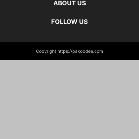
ABOUT US
FOLLOW US
Copyright https://pakobdee.com