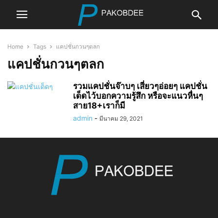
Home
Tags
แคปชั่นกวนๆตลก
แคปชั่นกวนๆตลก
รวมแคปชั่นจ๊าบๆ เสี่ยวๆอ่อยๆ แคปชั่น
เด็ดไว้บอกความรู้สึก หรือจะแนวหื่นๆ
สาย18+เราก็มี
admin
-
มีนาคม 29, 2021