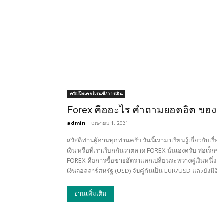
คริปโทเคอร์เรนซี/การเงิน
Forex คืออะไร คำถามยอดฮิต ของ
admin
-
เมษายน 1, 2021
สวัสดีท่านผู้อ่านทุกท่านครับ วันนี้เรามาเรียนรู้เกี่ยวกับเ
เงิน หรือที่เราเรียกกันว่าตลาด FOREX นั่นเองครับ ฟอเร็
FOREX คือการซื้อขายอัตราแลกเปลี่ยนระหว่างคู่เงินหนึ่งเที
เงินดอลลาร์สหรัฐ (USD) จับคู่กันเป็น EUR/USD และยังมีอ
อ่านเพิ่มเติม