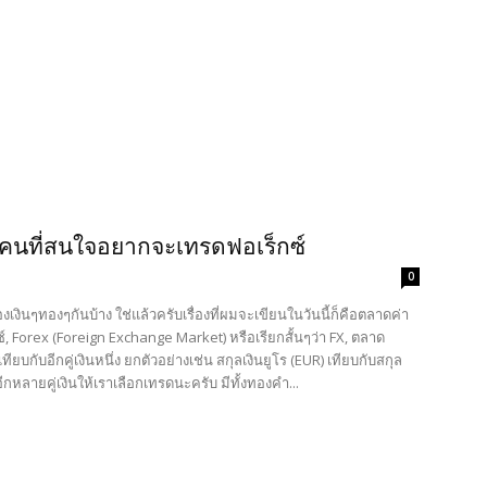
คนที่สนใจอยากจะเทรดฟอเร็กซ์
0
รื่องเงินๆทองๆกันบ้าง ใช่แล้วครับเรื่องที่ผมจะเขียนในวันนี้ก็คือตลาดค่า
กซ์, Forex (Foreign Exchange Market) หรือเรียกสั้นๆว่า FX, ตลาด
ยบกับอีกคู่เงินหนึ่ง ยกตัวอย่างเช่น สกุลเงินยูโร (EUR) เทียบกับสกุล
ีกหลายคู่เงินให้เราเลือกเทรดนะครับ มีทั้งทองคำ...