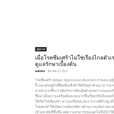
สุขภาพ
เมื่อโรคซึมเศร้าไม่ใช่เรื่องไกลตั
ดูแลรักษาเบื้องต้น
admin
-
มีนาคม 27, 2021
โรคซึมเศร้า (Major depressive disorder) เราคงจะปฎิ
นี้ และเศรษฐกิจที่ฝืดเคืองจึงทำให้มีปัญหาตามมามากมา
ยากลำบากขึ้นกว่าเดิมกิจการต้องปิดตัวลงเพราะทนแบกรับ
ขึ้นมาเมื่อความเครียดยิ่งสะสมมากขึ้นเรื่อยๆจึงเป็นเหตุ
ให้เกิดโรคซึมเศร้า ความเครียดสะสมจากงานที่ทำอยู่ เมื
โดยตรงทำให้เกิดความผิดปกติทางด้านอารมณ์สภาพแวดล้อ
เข้ามหาลัยที่ขึ้นชื่อ แต่ความสามารถของลูกไม่ถึงก็ทำ