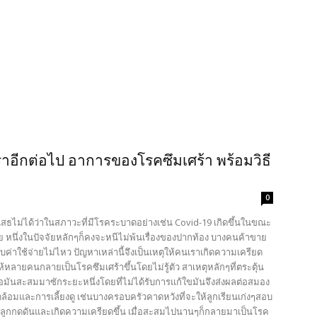
วเราอีกต่อไป อาการของโรคซึมเศร้า พร้อมวิธี
0
เสธไม่ได้ว่าในสภาวะที่มีโรคระบาดอย่างเช่น Covid-19 เกิดขึ้นในขณะ
ย หนึ่งในปัจจัยหลักๆก็คงจะหนีไม่พ้นเรื่องของปากท้อง บางคนค้าขาย
ค่าใช้จ่ายไม่ไหว ปัญหาเหล่านี้จึงเป็นเหตุให้คนเราเกิดความเครียด
ให้หลายคนกลายเป็นโรคซึมเศร้าขึ้นโดยไม่รู้ตัว สาเหตุหลักๆที่ตระตุ้น
่อมันสะสมมาซักระยะหนึ่งโดยที่ไม่ได้รับการแก้ใขมันจึงส่งผลต่อสมอง
มและการเลี้ยงดู เช่นบางครอบครัวคาดหวังที่จะให้ลูกเรียนเก่งๆสอบ
ให้ลูกกดดันและเกิดความเครียดขึ้น เมื่อสะสมไปนานๆก็กลายมาเป็นโรค