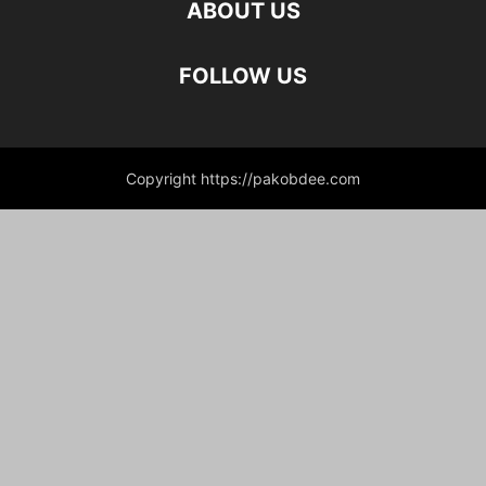
ABOUT US
FOLLOW US
Copyright https://pakobdee.com