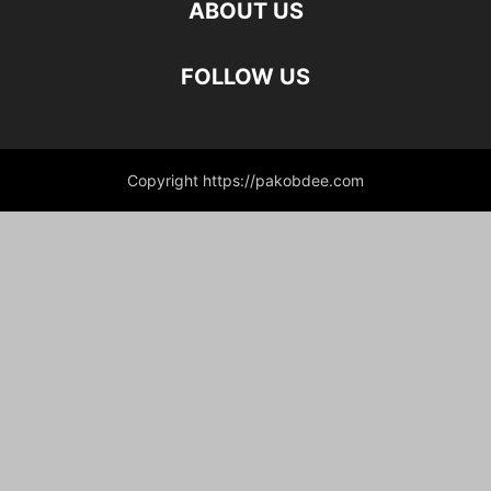
ABOUT US
FOLLOW US
Copyright https://pakobdee.com