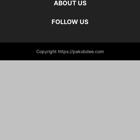
ABOUT US
FOLLOW US
Copyright https://pakobdee.com