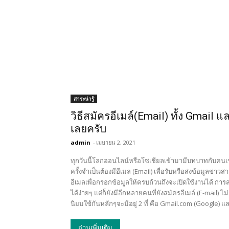
สาระน่ารู้
วิธีสมัครอีเมล์(Email) ทั้ง Gmai
เลยครับ
admin
-
เมษายน 2, 2021
ทุกวันนี้โลกออนไลน์หรือโซเชียลเข้ามามีบทบาทกับคนเรา
ครั้งจำเป็นต้องมีอีเมล (Email) เพื่อรับหรือส่งข้อมูลข่า
อีเมลเพื่อกรอกข้อมูลให้ครบถ้วนถึงจะเปิดใช้งานได้ การส
ได้ง่ายๆ แต่ก็ยังมีอีกหลายคนที่ยังสมัครอีเมล์ (E-mail) ไ
นิยมใช้กันหลักๆจะมีอยู่ 2 ที่ คือ Gmail.com (Google) 
อ่านเพิ่มเติม