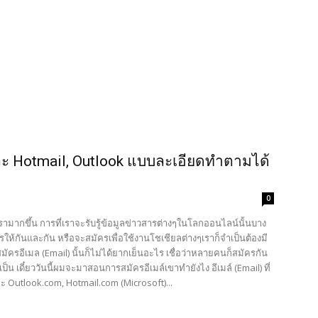
l และ Hotmail, Outlook แบบละเอียดทำตามได้
0
มากขึ้น การที่เราจะรับรู้ข้อมูลข่าวสารต่างๆในโลกออนไลน์นั้นบาง
วสารให้กันและกัน หรือจะสมัครเพื่อใช้งานโชเชียลต่างๆเราก็จำเป็นต้องมี
มัครอีเมล (Email) นั้นก็ไม่ได้ยากเย็นอะไร เชื่อว่าหลายคนก็สมัครกัน
ม่เป็น เดี๋ยววันนี้ผมจะมาสอนการสมัครอีเมล์เขาทำยังไง อีเมล์ (Email) ที่
และ Outlook.com, Hotmail.com (Microsoft)...