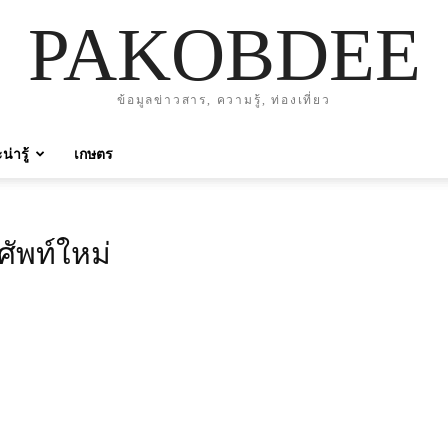
PAKOBDEE
ข้อมูลข่าวสาร, ความรู้, ท่องเที่ยว
่ารู้
เกษตร
ัพท์ใหม่