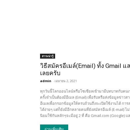
สาระน่ารู้
วิธีสมัครอีเมล์(Email) ทั้ง Gmai
เลยครับ
admin
-
เมษายน 2, 2021
ทุกวันนี้โลกออนไลน์หรือโซเชียลเข้ามามีบทบาทกับคนเรา
ครั้งจำเป็นต้องมีอีเมล (Email) เพื่อรับหรือส่งข้อมูลข่า
อีเมลเพื่อกรอกข้อมูลให้ครบถ้วนถึงจะเปิดใช้งานได้ การส
ได้ง่ายๆ แต่ก็ยังมีอีกหลายคนที่ยังสมัครอีเมล์ (E-mail) ไ
นิยมใช้กันหลักๆจะมีอยู่ 2 ที่ คือ Gmail.com (Google) 
อ่านเพิ่มเติม