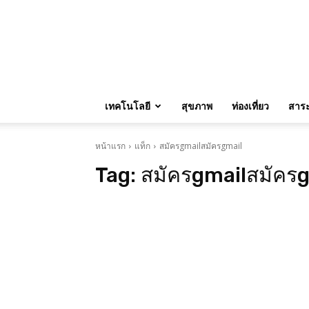
เทคโนโลยี
สุขภาพ
ท่องเที่ยว
สาระน
หน้าแรก
แท็ก
สมัครgmailสมัครgmail
Tag:
สมัครgmailสมัคร