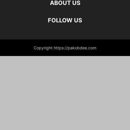
ABOUT US
FOLLOW US
Copyright https://pakobdee.com