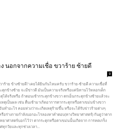
ง นอกจากความเชื่อ ขวาร้าย ซ้ายดี
0
วาร้าย ข้างซ้ายดี? เคยได้ยินกันไหมครับ ขวาร้าย-ซ้ายดี ความเชื่อที่
ระตุกข้างซ้าย จะมีข่าวดี มันเป็นความจริงหรือแค่นิทานไว้หลอกเด็ก
ุได้จริงหรือ ถ้าตอนเช้ากระตุกข้างขวา ตกเย็นกระตุกข้างซ้ายแล้วจะ
เหตุเป็นผล เช่น ตื่นเช้ามาเกิดอาการตากระตุกหรือตาเขม่นข้างขวา
็นอันทำอะไร คอยห่วงว่าจะเกิดเหตุร้ายขึ้น หรือจะได้รับข่าวร้ายต่างๆ
ๆ หรือร่างกายกำลังบอกอะไรลองหาคำตอบ(ทางวิทยาศาสตร์) กันดูว่าตาก
ิทยาศาสตร์บอกไว้ว่า ตากระตุกหรือตาเขม่นนั้นเกิดจาก การหดเกร็ง
ศทุกวัยและทุกช่วงเวลา...