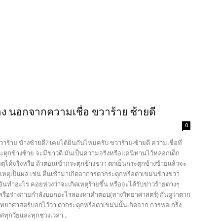
ง นอกจากความเชื่อ ขวาร้าย ซ้ายดี
0
วาร้าย ข้างซ้ายดี? เคยได้ยินกันไหมครับ ขวาร้าย-ซ้ายดี ความเชื่อที่
ระตุกข้างซ้าย จะมีข่าวดี มันเป็นความจริงหรือแค่นิทานไว้หลอกเด็ก
ุได้จริงหรือ ถ้าตอนเช้ากระตุกข้างขวา ตกเย็นกระตุกข้างซ้ายแล้วจะ
เหตุเป็นผล เช่น ตื่นเช้ามาเกิดอาการตากระตุกหรือตาเขม่นข้างขวา
็นอันทำอะไร คอยห่วงว่าจะเกิดเหตุร้ายขึ้น หรือจะได้รับข่าวร้ายต่างๆ
ๆ หรือร่างกายกำลังบอกอะไรลองหาคำตอบ(ทางวิทยาศาสตร์) กันดูว่าตาก
ิทยาศาสตร์บอกไว้ว่า ตากระตุกหรือตาเขม่นนั้นเกิดจาก การหดเกร็ง
ศทุกวัยและทุกช่วงเวลา...