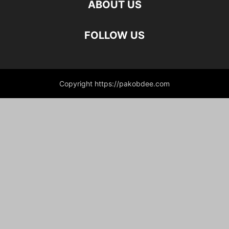
ABOUT US
FOLLOW US
Copyright https://pakobdee.com