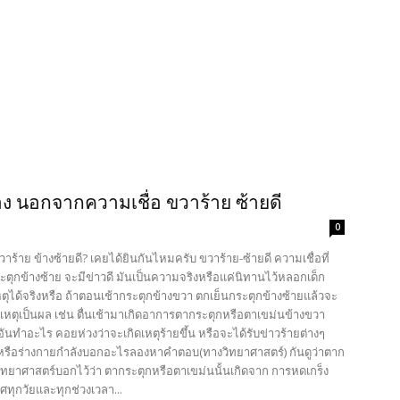
ง นอกจากความเชื่อ ขวาร้าย ซ้ายดี
0
วาร้าย ข้างซ้ายดี? เคยได้ยินกันไหมครับ ขวาร้าย-ซ้ายดี ความเชื่อที่
ระตุกข้างซ้าย จะมีข่าวดี มันเป็นความจริงหรือแค่นิทานไว้หลอกเด็ก
ุได้จริงหรือ ถ้าตอนเช้ากระตุกข้างขวา ตกเย็นกระตุกข้างซ้ายแล้วจะ
เหตุเป็นผล เช่น ตื่นเช้ามาเกิดอาการตากระตุกหรือตาเขม่นข้างขวา
็นอันทำอะไร คอยห่วงว่าจะเกิดเหตุร้ายขึ้น หรือจะได้รับข่าวร้ายต่างๆ
ๆ หรือร่างกายกำลังบอกอะไรลองหาคำตอบ(ทางวิทยาศาสตร์) กันดูว่าตาก
ิทยาศาสตร์บอกไว้ว่า ตากระตุกหรือตาเขม่นนั้นเกิดจาก การหดเกร็ง
ศทุกวัยและทุกช่วงเวลา...