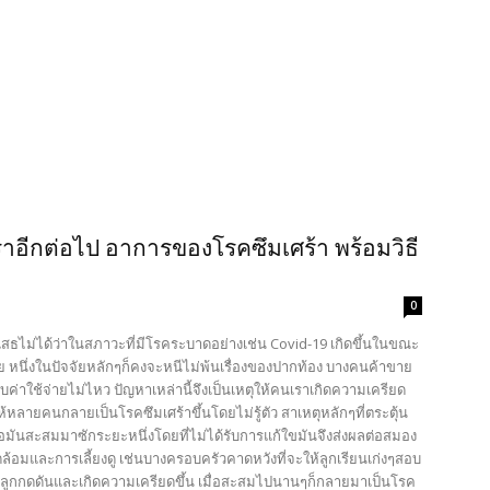
วเราอีกต่อไป อาการของโรคซึมเศร้า พร้อมวิธี
0
เสธไม่ได้ว่าในสภาวะที่มีโรคระบาดอย่างเช่น Covid-19 เกิดขึ้นในขณะ
ย หนึ่งในปัจจัยหลักๆก็คงจะหนีไม่พ้นเรื่องของปากท้อง บางคนค้าขาย
ค่าใช้จ่ายไม่ไหว ปัญหาเหล่านี้จึงเป็นเหตุให้คนเราเกิดความเครียด
ให้หลายคนกลายเป็นโรคซึมเศร้าขึ้นโดยไม่รู้ตัว สาเหตุหลักๆที่ตระตุ้น
่อมันสะสมมาซักระยะหนึ่งโดยที่ไม่ได้รับการแก้ใขมันจึงส่งผลต่อสมอง
มและการเลี้ยงดู เช่นบางครอบครัวคาดหวังที่จะให้ลูกเรียนเก่งๆสอบ
ให้ลูกกดดันและเกิดความเครียดขึ้น เมื่อสะสมไปนานๆก็กลายมาเป็นโรค