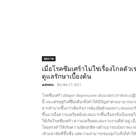
สุขภาพ
เมื่อโรคซึมเศร้าไม่ใช่เรื่องไกลตั
ดูแลรักษาเบื้องต้น
admin
-
มีนาคม 27, 2021
โรคซึมเศร้า (Major depressive disorder) เราคงจะปฎิ
นี้ และเศรษฐกิจที่ฝืดเคืองจึงทำให้มีปัญหาตามมามากมา
ยากลำบากขึ้นกว่าเดิมกิจการต้องปิดตัวลงเพราะทนแบกรับ
ขึ้นมาเมื่อความเครียดยิ่งสะสมมากขึ้นเรื่อยๆจึงเป็นเหตุ
ให้เกิดโรคซึมเศร้า ความเครียดสะสมจากงานที่ทำอยู่ เมื
โดยตรงทำให้เกิดความผิดปกติทางด้านอารมณ์สภาพแวดล้อ
เข้ามหาลัยที่ขึ้นชื่อ แต่ความสามารถของลูกไม่ถึงก็ทำ