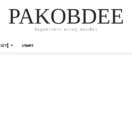
PAKOBDEE
ข้อมูลข่าวสาร, ความรู้, ท่องเที่ยว
่ารู้
เกษตร