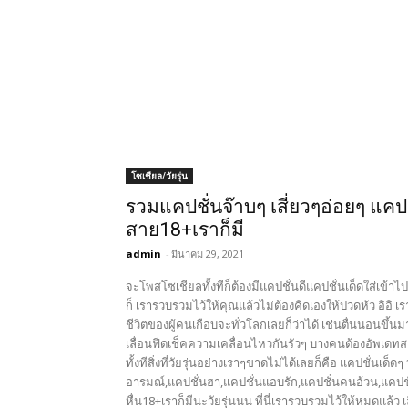
โซเชียล/วัยรุ่น
รวมแคปชั่นจ๊าบๆ เสี่ยวๆอ่อยๆ แคป
สาย18+เราก็มี
admin
-
มีนาคม 29, 2021
จะโพสโซเชียลทั้งทีก็ต้องมีแคปชั่นดีแคปชั่นเด็ดใส่เข้
ก็ เรารวบรวมไว้ให้คุณแล้วไม่ต้องคิดเองให้ปวดหัว อิอิ เ
ชีวิตของผู้คนเกือบจะทั่วโลกเลยก็ว่าได้ เช่นตื่นนอนขึ้
เลื่อนฟีดเช็คความเคลื่อนไหวกันรัวๆ บางคนต้องอัพเดทสเต
ทั้งทีสิ่งที่วัยรุ่นอย่างเราๆขาดไม่ได้เลยก็คือ แคปชั่นเด
อารมณ์,แคปชั่นฮา,แคปชั่นแอบรัก,แคปชั่นคนอ้วน,แคปชั
หื่น18+เราก็มีนะวัยรุ่นนน ที่นี่เรารวบรวมไว้ให้หมดแล้ว