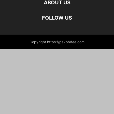
ABOUT US
FOLLOW US
Copyright https://pakobdee.com