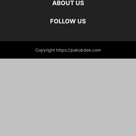
ABOUT US
FOLLOW US
Copyright https://pakobdee.com