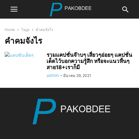
Home
Tags
คำคมจังไร
คำคมจังไร
รวมแคปชั่นจ๊าบๆ เสี่ยวๆอ่อยๆ แคปชั่น
เด็ดไว้บอกความรู้สึก หรือจะแนวหื่นๆ
สาย18+เราก็มี
admin
-
มีนาคม 29, 2021