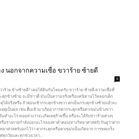
ง นอกจากความเชื่อ ขวาร้าย ซ้ายดี
0
วาร้าย ข้างซ้ายดี? เคยได้ยินกันไหมครับ ขวาร้าย-ซ้ายดี ความเชื่อที่
ระตุกข้างซ้าย จะมีข่าวดี มันเป็นความจริงหรือแค่นิทานไว้หลอกเด็ก
ุได้จริงหรือ ถ้าตอนเช้ากระตุกข้างขวา ตกเย็นกระตุกข้างซ้ายแล้วจะ
เหตุเป็นผล เช่น ตื่นเช้ามาเกิดอาการตากระตุกหรือตาเขม่นข้างขวา
็นอันทำอะไร คอยห่วงว่าจะเกิดเหตุร้ายขึ้น หรือจะได้รับข่าวร้ายต่างๆ
ๆ หรือร่างกายกำลังบอกอะไรลองหาคำตอบ(ทางวิทยาศาสตร์) กันดูว่าตาก
ิทยาศาสตร์บอกไว้ว่า ตากระตุกหรือตาเขม่นนั้นเกิดจาก การหดเกร็ง
ศทุกวัยและทุกช่วงเวลา...