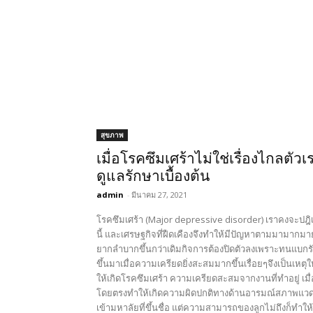
สุขภาพ
เมื่อโรคซึมเศร้าไม่ใช่เรื่องไกลตั
ดูแลรักษาเบื้องต้น
admin
-
มีนาคม 27, 2021
โรคซึมเศร้า (Major depressive disorder) เราคงจะปฎิ
นี้ และเศรษฐกิจที่ฝืดเคืองจึงทำให้มีปัญหาตามมามากมา
ยากลำบากขึ้นกว่าเดิมกิจการต้องปิดตัวลงเพราะทนแบกรับ
ขึ้นมาเมื่อความเครียดยิ่งสะสมมากขึ้นเรื่อยๆจึงเป็นเหตุ
ให้เกิดโรคซึมเศร้า ความเครียดสะสมจากงานที่ทำอยู่ เมื
โดยตรงทำให้เกิดความผิดปกติทางด้านอารมณ์สภาพแวดล้อ
เข้ามหาลัยที่ขึ้นชื่อ แต่ความสามารถของลูกไม่ถึงก็ทำ