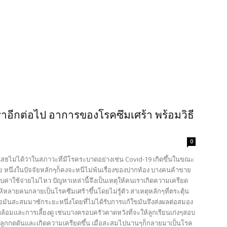
วเราอีกต่อไป อาการของโรคซึมเศร้า พร้อมวิธี
0
เสธไม่ได้ว่าในสภาวะที่มีโรคระบาดอย่างเช่น Covid-19 เกิดขึ้นในขณะ
ย หนึ่งในปัจจัยหลักๆก็คงจะหนีไม่พ้นเรื่องของปากท้อง บางคนค้าขาย
ค่าใช้จ่ายไม่ไหว ปัญหาเหล่านี้จึงเป็นเหตุให้คนเราเกิดความเครียด
ให้หลายคนกลายเป็นโรคซึมเศร้าขึ้นโดยไม่รู้ตัว สาเหตุหลักๆที่ตระตุ้น
่อมันสะสมมาซักระยะหนึ่งโดยที่ไม่ได้รับการแก้ใขมันจึงส่งผลต่อสมอง
มและการเลี้ยงดู เช่นบางครอบครัวคาดหวังที่จะให้ลูกเรียนเก่งๆสอบ
ให้ลูกกดดันและเกิดความเครียดขึ้น เมื่อสะสมไปนานๆก็กลายมาเป็นโรค