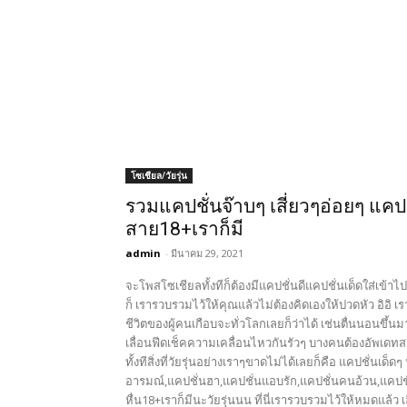
โซเชียล/วัยรุ่น
รวมแคปชั่นจ๊าบๆ เสี่ยวๆอ่อยๆ แคป
สาย18+เราก็มี
admin
-
มีนาคม 29, 2021
จะโพสโซเชียลทั้งทีก็ต้องมีแคปชั่นดีแคปชั่นเด็ดใส่เข้
ก็ เรารวบรวมไว้ให้คุณแล้วไม่ต้องคิดเองให้ปวดหัว อิอิ เ
ชีวิตของผู้คนเกือบจะทั่วโลกเลยก็ว่าได้ เช่นตื่นนอนขึ้
เลื่อนฟีดเช็คความเคลื่อนไหวกันรัวๆ บางคนต้องอัพเดทสเต
ทั้งทีสิ่งที่วัยรุ่นอย่างเราๆขาดไม่ได้เลยก็คือ แคปชั่นเด
อารมณ์,แคปชั่นฮา,แคปชั่นแอบรัก,แคปชั่นคนอ้วน,แคปชั
หื่น18+เราก็มีนะวัยรุ่นนน ที่นี่เรารวบรวมไว้ให้หมดแล้ว