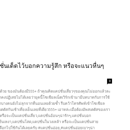
ชั่นเด็ดไว้บอกความรู้สึก หรือจะแนวหื่นๆ
0
าไปด้วย ของมันต้องมี555+ ถ้าคุณคิดแคปชั่นเสี่ยวๆของคุณไม่ออกแล้วละ
ราคงปฏิเสธไม่ได้เลยว่ายุคนี้โซเชียลเน็ตเวิร์กเข้ามามีบทบาทกับการใช้
นมาบางคนยังไม่ลุกจากที่นอนเลยด้วยซ้ำ รีบคว้าโทรศัพท์เข้าโซเชียล
ตัสกันเช้าเที่ยงเย็นเลยที่เดียว555+ เอาหล่ะเมื่อต้องอัพสเตตัสของเรา
็ดๆ หรือจะเป็นแคปชั่นเสี่ยว,แคปชั่นอ้อนๆน่ารักๆ,แคปชั่นบอก
่นเหงา,แคปชั่นโสด,แคปชั่นในวงเหล้า หรือจะเป็นแคปชั่นสาย
 เลือกไปใช้กันได้เลยครับ #แคปชั่นอ่อย,#แคปชั่นอ่อยเบาๆน่า