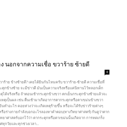
ง นอกจากความเชื่อ ขวาร้าย ซ้ายดี
0
วาร้าย ข้างซ้ายดี? เคยได้ยินกันไหมครับ ขวาร้าย-ซ้ายดี ความเชื่อที่
ระตุกข้างซ้าย จะมีข่าวดี มันเป็นความจริงหรือแค่นิทานไว้หลอกเด็ก
ุได้จริงหรือ ถ้าตอนเช้ากระตุกข้างขวา ตกเย็นกระตุกข้างซ้ายแล้วจะ
เหตุเป็นผล เช่น ตื่นเช้ามาเกิดอาการตากระตุกหรือตาเขม่นข้างขวา
็นอันทำอะไร คอยห่วงว่าจะเกิดเหตุร้ายขึ้น หรือจะได้รับข่าวร้ายต่างๆ
ๆ หรือร่างกายกำลังบอกอะไรลองหาคำตอบ(ทางวิทยาศาสตร์) กันดูว่าตาก
ิทยาศาสตร์บอกไว้ว่า ตากระตุกหรือตาเขม่นนั้นเกิดจาก การหดเกร็ง
ศทุกวัยและทุกช่วงเวลา...